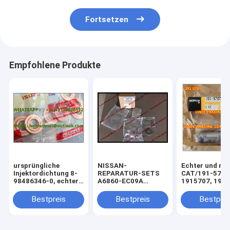
Fortsetzen
Empfohlene Produkte
ursprüngliche
NISSAN-
Echter und ne
Injektordichtung 8-
REPARATUR-SETS
CAT/191-5707
98486346-0, echter
A6860-EC09A
1915707, 191 
ISUZU-Injektor
/A6860EC09A,
ursprüngliche
versiegelt
Saugregelventil
WIE
Bestpreis
Bestpreis
Bestprei
8984863460
294009-0260,
/98486346
SCV0360
Kupferwaschmaschine