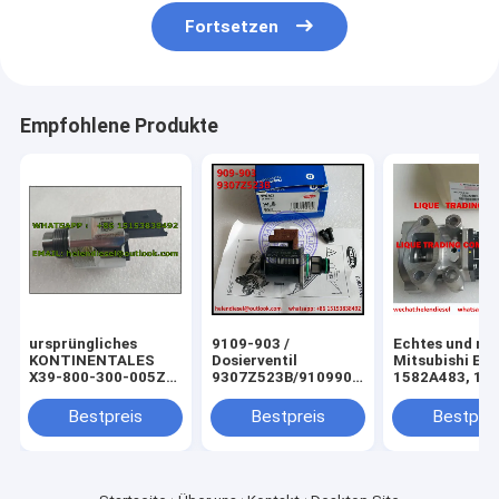
Fortsetzen
Empfohlene Produkte
ursprüngliches
9109-903 /
Echtes und ne
KONTINENTALES
Dosierventil
Mitsubishi EG
X39-800-300-005Z
9307Z523B/9109903
1582A483, 10
Druckregelventil
Einlass für HYUNDAI
ursprüngliche
(PCV), Steuergerät
und SSANGYONG KIA
Mitsubishi
Bestpreis
Bestpreis
Bestprei
A2C59506225, PSA
Abgasrückfüh
193341
Ventil, passte
Mitsubishi L2