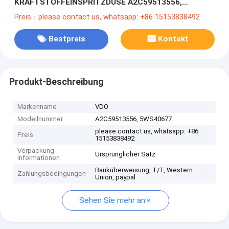
KRAFTSTOFFEINSPRITZDÜSE A2C59513556,
5WS40677, 50274V05 für CITROEN, PEUGEOT, FORD,
Preis：please contact us, whatsapp: +86 15153838492
Bestpreis
Kontakt
Produkt-Beschreibung
Markenname
VDO
Modellnummer
A2C59513556, 5WS40677
please contact us, whatsapp: +86
Preis
15153838492
Verpackung
Ursprünglicher Satz
Informationen
Banküberweisung, T/T, Western
Zahlungsbedingungen
Union, paypal
Sehen Sie mehr an