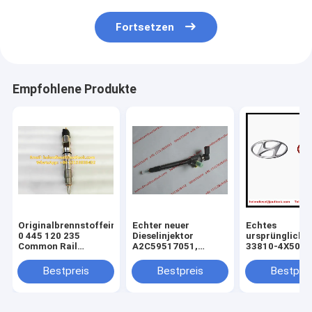
Fortsetzen
Empfohlene Produkte
Originalbrennstoffeinspritzer
Echter neuer
Echtes
0 445 120 235
Dieselinjektor
ursprüngliche
Common Rail
A2C59517051,
33810-4X500, 
Injector
BK2Q-9K546-AG,
ASSY-INJECT
0445120235,
BK2Q9K546AG,
Injektor KIA Ca
Bestpreis
Bestpreis
Bestprei
0986435553, 0 986
A2C53307917,5WS40745,
Sedonas 2.9L
435 553, Original
CK4Q-9K546-AA,
338104X500
Dieseleinspritzer
9801125480,1746967
verdrahtet
837073713,
Versammlung