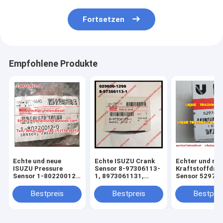
Fortsetzen
Empfohlene Produkte
Echte und neue
Echte ISUZU Crank
Echter und neu
ISUZU Pressure
Sensor 8-97306113-
Kraftstoffdru
Sensor 1-80220012-
1, 8973061131,
Sensor 529764
0, 1802200120, 1-
GM#97306113,
297 641, 100%
80220012-1,
DENSO-Sensor
Vorlage,
Bestpreis
Bestpreis
Bestprei
1802200121, 1-
029600-
0281006325,
80220012-#, GR.
1290/029600 1290
0281002851,3
97726643
5260