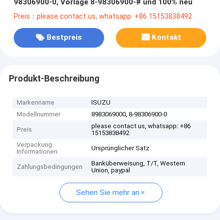
98306900-0, Vorlage 8-98306900-# und 100% neu
Preis：please contact us, whatsapp: +86 15153838492
Bestpreis
Kontakt
Produkt-Beschreibung
Markenname
ISUZU
Modellnummer
8983069000, 8-98306900-0
please contact us, whatsapp: +86
Preis
15153838492
Verpackung
Ursprünglicher Satz
Informationen
Banküberweisung, T/T, Western
Zahlungsbedingungen
Union, paypal
Sehen Sie mehr an