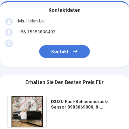
Kontaktdaten
Ms. Helen Liu
+86 15153838492
Kontakt
Erhalten Sie Den Besten Preis Für
ISUZU Fuel-Schienendruck-
Sensor 8983069000, 8-
98306900-0, Vorlage 8-
98306900-# und 100% neu