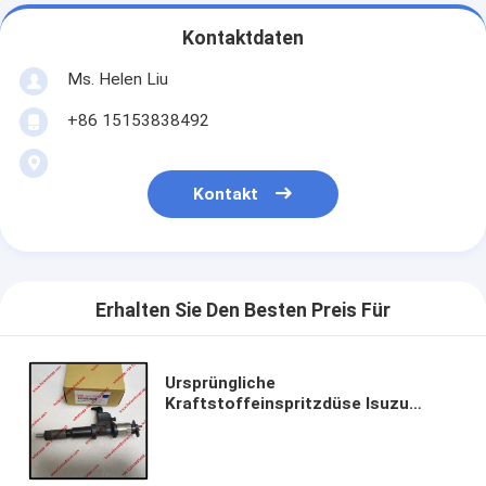
Kontaktdaten
Ms. Helen Liu
+86 15153838492
Kontakt
Erhalten Sie Den Besten Preis Für
Ursprüngliche
Kraftstoffeinspritzdüse Isuzu
Original Fuel Injectors 8-97603415-7
Denso 095000-5516/095000-
5515/095000-5511/095000-