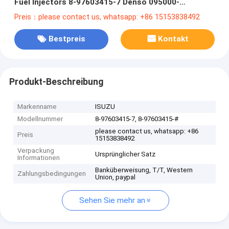
Fuel Injectors 8-97603415-7 Denso 095000-
5516/095000-5515/095000-5511/095000-
Preis：please contact us, whatsapp: +86 15153838492
Bestpreis
Kontakt
Produkt-Beschreibung
Markenname
ISUZU
Modellnummer
8-97603415-7, 8-97603415-#
please contact us, whatsapp: +86
Preis
15153838492
Verpackung
Ursprünglicher Satz
Informationen
Banküberweisung, T/T, Western
Zahlungsbedingungen
Union, paypal
Sehen Sie mehr an