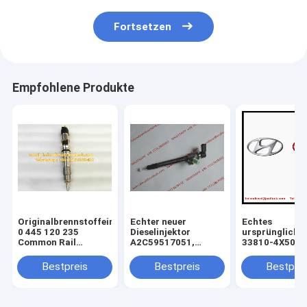
Fortsetzen
Empfohlene Produkte
Originalbrennstoffeinspritzer
Echter neuer
Echtes
0 445 120 235
Dieselinjektor
ursprüngliche
Common Rail
A2C59517051,
33810-4X500, 
Injector
BK2Q-9K546-AG,
ASSY-INJECT
0445120235,
BK2Q9K546AG,
Injektor KIA Ca
Bestpreis
Bestpreis
Bestprei
0986435553, 0 986
A2C53307917,5WS40745,
Sedonas 2.9L
435 553, Original
CK4Q-9K546-AA,
338104X500
Dieseleinspritzer
9801125480,1746967
verdrahtet
837073713,
Versammlung