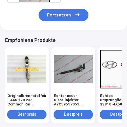
Fortsetzen
Empfohlene Produkte
Originalbrennstoffeinspritzer
Echter neuer
Echtes
0 445 120 235
Dieselinjektor
ursprüngliche
Common Rail
A2C59517051,
33810-4X500, 
Injector
BK2Q-9K546-AG,
ASSY-INJECT
0445120235,
BK2Q9K546AG,
Injektor KIA Ca
Bestpreis
Bestpreis
Bestprei
0986435553, 0 986
A2C53307917,5WS40745,
Sedonas 2.9L
435 553, Original
CK4Q-9K546-AA,
338104X500
Dieseleinspritzer
9801125480,1746967
verdrahtet