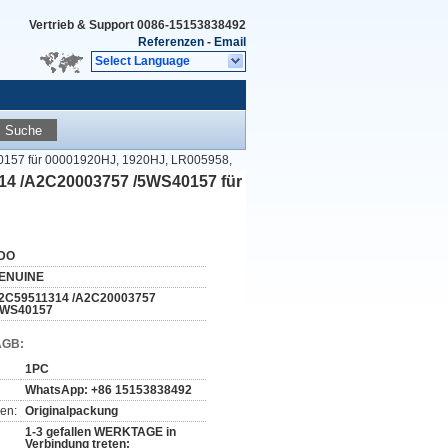
Vertrieb & Support
0086-15153838492
Referenzen
-
Email
Select Language
Suche
57 für 00001920HJ, 1920HJ, LR005958,
 /A2C20003757 /5WS40157 für
DO
ENUINE
2C59511314 /A2C20003757
5WS40157
AGB:
1PC
WhatsApp: +86 15153838492
en:
Originalpackung
1-3 gefallen WERKTAGE in
Verbindung treten: