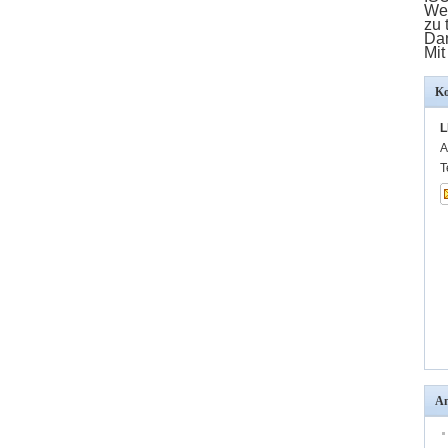
Wen
zu 
Dan
Mit
Ko
L
A
T
An