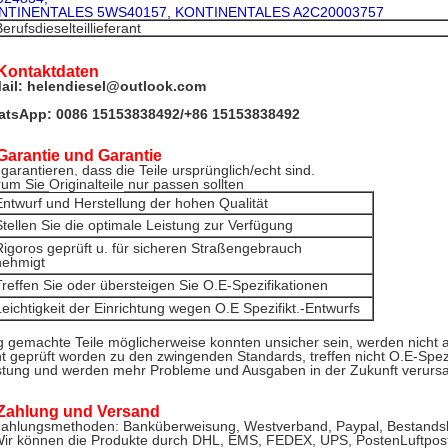
NTINENTALES 5WS40157, KONTINENTALES A2C20003757
erufsdieselteillieferant
Kontaktdaten
ail: helendiesel@outlook.com
tsApp: 0086 15153838492/+86 15153838492
Garantie und Garantie
 garantieren, dass die Teile ursprünglich/echt sind.
rum Sie
Originalteile
nur passen sollten
Entwurf und Herstellung der hohen Qualität
Stellen Sie die optimale Leistung zur Verfügung
Rigoros geprüft u. für sicheren Straßengebrauch
nehmigt
Treffen Sie oder übersteigen Sie O.E-Spezifikationen
Leichtigkeit der Einrichtung wegen O.E Spezifikt.-Entwurfs
lig gemachte Teile möglicherweise konnten unsicher sein, werden nicht al
ht geprüft worden zu den zwingenden Standards, treffen nicht O.E-Spezi
stung und werden mehr Probleme und Ausgaben in der Zukunft verurs
Zahlung und Versand
ahlungsmethoden: Banküberweisung, Westverband, Paypal, Bestandska
ir können die Produkte durch DHL, EMS, FEDEX, UPS, PostenLuftpost 