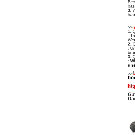
Bit
basi
3.
W
hab
>>
1.
Q
: T
Wen
2.
Q
: U
bra
3.
Q
:
Wi
uns
M
>>
bo
htt
Gut
Dan