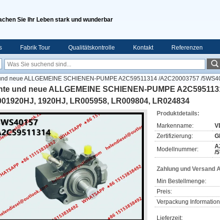
chen Sie Ihr Leben stark und wunderbar
s
Fabrik Tour
Qualitätskontrolle
Kontakt
Referenzen
 und neue ALLGEMEINE SCHIENEN-PUMPE A2C59511314 /A2C20003757 /5WS401
hte und neue ALLGEMEINE SCHIENEN-PUMPE A2C59511314
001920HJ, 1920HJ, LR005958, LR009804, LR024834
Produktdetails:
Markenname:
V
Zertifizierung:
G
A
Modellnummer:
/
Zahlung und Versand 
Min Bestellmenge:
Preis:
Verpackung Information
Lieferzeit: