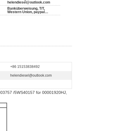
helendiesel@outlook.com
Banküberweisung, T/T,
Western Union, paypal…
+86 15153838492
helendiesel@outlook.com
3757 /5WS40157 für 00001920HJ,