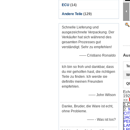
ECU
(14)
Andere Teile
(129)
Schnelle Lieferung und
ausgezeichnete Verpackung. Der
Verkäufer hat sich während des
gesamten Prozesses gut
verständigt. Sehr zu empfehlen!
Aus
—— Cristiano Ronaldo
Te
Ich bin so froh und dankbar, dass
du mir geholfen hast, die richtigen
W
Teile zu finden. Ich werde sie
definitiv meinen Freunden
Q
empfehlen.
Ech
—— John Wilson
192
>>
1.C
Danke, Bruder, die Ware ist echt,
2.
ohne Probleme.
CI
JA
—— - Was ist los?
PE
LA
LR