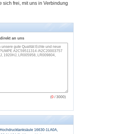
 sich frei, mit uns in Verbindung
direkt an uns
(
0
/ 3000)
 Hochdrucktanksäule 16630-1LA0A,