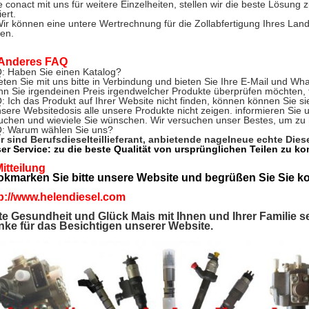
te conact mit uns für weitere Einzelheiten, stellen wir die beste Lösung 
ert.
ir können eine untere Wertrechnung für die Zollabfertigung Ihres La
en.
Anderes FAQ
: Haben Sie einen Katalog?
reten Sie mit uns bitte in Verbindung und bieten Sie Ihre E-Mail und Wha
n Sie irgendeinen Preis irgendwelcher Produkte überprüfen möchten, tr
: Ich das Produkt auf Ihrer Website nicht finden, können können Sie si
nsere Websitedosis alle unsere Produkte nicht zeigen. informieren Sie u
uchen und wieviele Sie wünschen. Wir versuchen unser Bestes, um zu 
: Warum wählen Sie uns?
r sind Berufsdieselteillieferant, anbietende nagelneue echte Diese
er Service: zu die beste Qualität von ursprünglichen Teilen zu k
itteilung
okmarken Sie bitte unsere Website und begrüßen Sie Sie k
p://www.helendiesel.com
e Gesundheit und Glück Mais mit Ihnen und Ihrer Familie se
ke für das Besichtigen unserer Website.