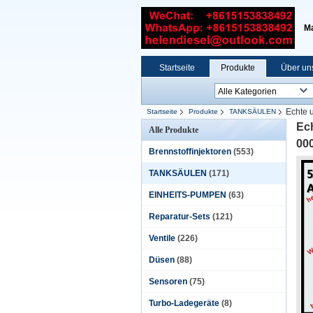
Ma
Startseite
Produkte
Über un
Echte
Startseite
Produkte
TANKSÄULEN
LR009804, LR024834
Ec
Alle Produkte
00
Brennstoffinjektoren
(553)
TANKSÄULEN
(171)
EINHEITS-PUMPEN
(63)
Reparatur-Sets
(121)
Ventile
(226)
Düsen
(88)
Sensoren
(75)
Turbo-Ladegeräte
(8)