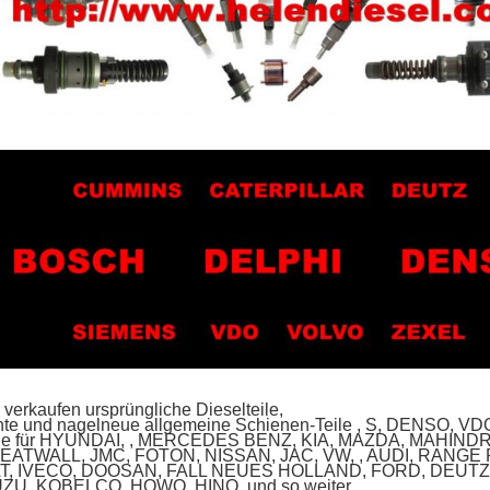
 verkaufen ursprüngliche Dieselteile,
te und nagelneue allgemeine Schienen-Teile , S, DENSO, VDO, 
ile für HYUNDAI, , MERCEDES BENZ, KIA, MAZDA, MAHIND
EATWALL, JMC, FOTON, NISSAN, JAC, VW, , AUDI, RANGE
AT, IVECO, DOOSAN, FALL NEUES HOLLAND, FORD, DEUTZ
UZU, KOBELCO, HOWO, HINO, und so weiter.