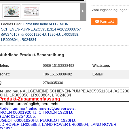
Zahlungsbedingungen:
Kontakt
Großes Bild :
Echte und neue ALLGEMEINE
SCHIENEN-PUMPE A2C59511314 /A2C20003757
/5WS40157 für 00001920HJ, 1920HJ, LR005958,
LR009804, LR024834
führliche Produkt-Beschreibung
lefon:
0086-15153838492
Whatsapp:
echat:
+86 15153838492
E-Mail:
Q:
2784035336
te und neue ALLGEMEINE SCHIENEN-PUMPE A2C59511314 /A2C2000
0HJ, LR005958, LR009804, LR024834
Produkt-Zusammenfassung
ondition
:
ursprünglich, neu, echt
Modellnummer/Teilnummern/Querverweis:
TROEN 00001920HJ, CITROEN 1920HJ,
GUAR 02C2S40185,
UGEOT 00001920HJ, PEUGEOT 1920HJ,
ND ROVER LR005958, LAND ROVER LR009804, LAND ROVER
024834,