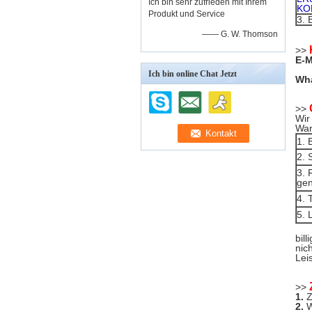
Ich bin sehr zufrieden mit Ihrem
KO
Produkt und Service
3.
B
—— G. W. Thomson
>>
E-M
Ich bin online Chat Jetzt
Wha
>>
Wir
Wa
1. 
2. 
3. 
ge
4. 
5. 
bil
nic
Lei
>>
1.
Z
2.
W