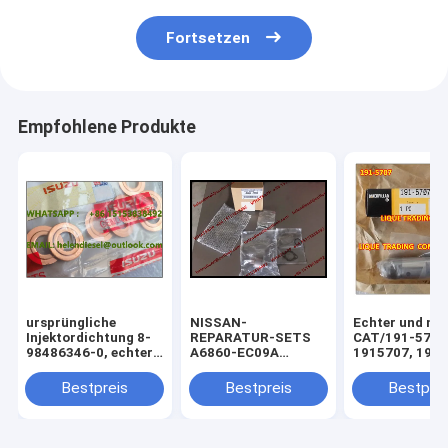
Fortsetzen
Empfohlene Produkte
ursprüngliche
NISSAN-
Echter und ne
Injektordichtung 8-
REPARATUR-SETS
CAT/191-5707
98486346-0, echter
A6860-EC09A
1915707, 191 
ISUZU-Injektor
/A6860EC09A,
ursprüngliche
versiegelt
Saugregelventil
WIE
Bestpreis
Bestpreis
Bestprei
8984863460
294009-0260,
/98486346
SCV0360
Kupferwaschmaschine