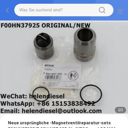
2
/
2
Neue ursprüngliche -Magnetventilreparatur-sets