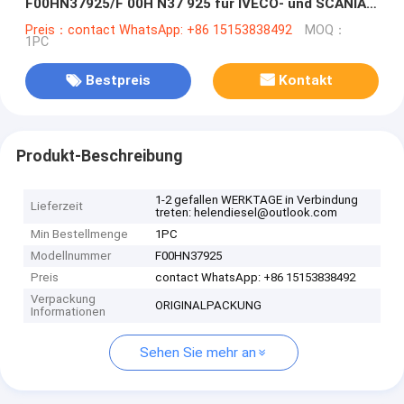
F00HN37925/F 00H N37 925 für IVECO- und SCANIA-
Einheit Injektoren
Preis：contact WhatsApp: +86 15153838492
MOQ：
1PC
Bestpreis
Kontakt
Produkt-Beschreibung
1-2 gefallen WERKTAGE in Verbindung
Lieferzeit
treten: helendiesel@outlook.com
Min Bestellmenge
1PC
Modellnummer
F00HN37925
Preis
contact WhatsApp: +86 15153838492
Verpackung
ORIGINALPACKUNG
Informationen
Sehen Sie mehr an