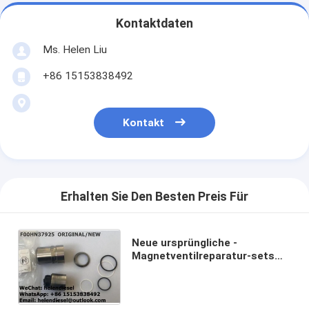
Kontaktdaten
Ms. Helen Liu
+86 15153838492
Kontakt
Erhalten Sie Den Besten Preis Für
Neue ursprüngliche -
Magnetventilreparatur-sets
F00HN37925/F 00H N37 925
für IVECO- und SCANIA-Einheit
Injektoren