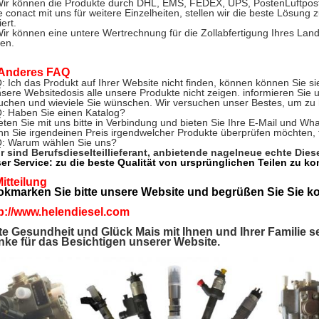
ir können die Produkte durch DHL, EMS, FEDEX, UPS, PostenLuftpost 
te conact mit uns für weitere Einzelheiten, stellen wir die beste Lösung 
ert.
ir können eine untere Wertrechnung für die Zollabfertigung Ihres La
en.
Anderes FAQ
: Ich das Produkt auf Ihrer Website nicht finden, können können Sie si
nsere Websitedosis alle unsere Produkte nicht zeigen. informieren Sie u
uchen und wieviele Sie wünschen. Wir versuchen unser Bestes, um zu 
: Haben Sie einen Katalog?
reten Sie mit uns bitte in Verbindung und bieten Sie Ihre E-Mail und Wha
n Sie irgendeinen Preis irgendwelcher Produkte überprüfen möchten, tr
: Warum wählen Sie uns?
r sind Berufsdieselteillieferant, anbietende nagelneue echte Diese
er Service: zu die beste Qualität von ursprünglichen Teilen zu k
itteilung
okmarken Sie bitte unsere Website und begrüßen Sie Sie k
p://www.helendiesel.com
e Gesundheit und Glück Mais mit Ihnen und Ihrer Familie se
ke für das Besichtigen unserer Website.