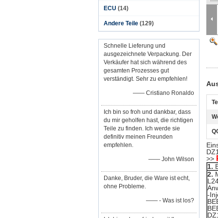
ECU
(14)
Andere Teile
(129)
Schnelle Lieferung und
ausgezeichnete Verpackung. Der
Verkäufer hat sich während des
gesamten Prozesses gut
verständigt. Sehr zu empfehlen!
Aus
—— Cristiano Ronaldo
Te
Ich bin so froh und dankbar, dass
W
du mir geholfen hast, die richtigen
Teile zu finden. Ich werde sie
Q
definitiv meinen Freunden
Ein
empfehlen.
DZ
>>
—— John Wilson
1.
2.
M
Danke, Bruder, die Ware ist echt,
L2
ohne Probleme.
An
-In
—— - Was ist los?
BE
BE
DZ