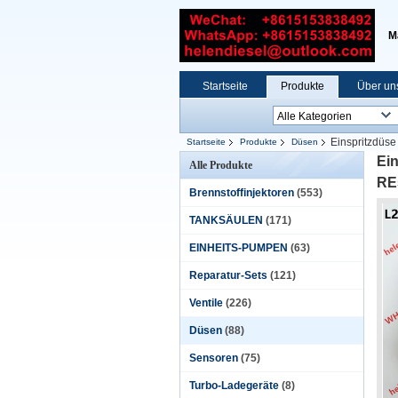
M
Startseite
Produkte
Über un
Einspritzdü
Startseite
Produkte
Düsen
Ei
Alle Produkte
RE
Brennstoffinjektoren
(553)
TANKSÄULEN
(171)
EINHEITS-PUMPEN
(63)
Reparatur-Sets
(121)
Ventile
(226)
Düsen
(88)
Sensoren
(75)
Turbo-Ladegeräte
(8)