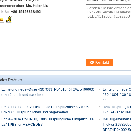
IQUE TRADING CO.,LTD.
nsprechpartner:
Ms. Helen Liu
elefon:
+86-15153838492
dere Produkte
Echte und neue -Düse 4307083, P5461846FSW, 5406060
Echte und neue
ursprünglich und nagelneu
130-1804, 130 18
neu
Echte und neue CAT-/Brennstoff-Einspritzdüse 8N7005,
Neue ursprünglic
8N-7005, ursprüngliches und nagelneues
L241PBB der Bren
Echte -Düse L241PBB, 100% ursprüngliche Einspritzdüse
Der allgemeinen u
L241PBB für MERCEDES
Injektor 215820
BEBE4D04002 Sc