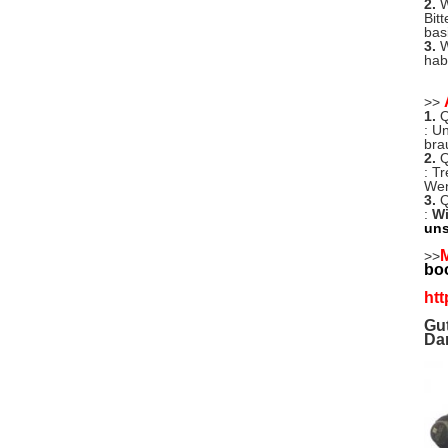
2.
W
Bit
basi
3.
W
hab
>>
1.
Q
: U
bra
2.
Q
: T
Wen
3.
Q
:
Wi
uns
M
>>
bo
htt
Gut
Dan