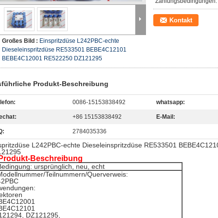
Zahlungsbedingungen:
Kontakt
Großes Bild :
Einspritzdüse L242PBC-echte
Dieseleinspritzdüse RE533501 BEBE4C12101
BEBE4C12001 RE522250 DZ121295
führliche Produkt-Beschreibung
lefon:
0086-15153838492
whatsapp:
echat:
+86 15153838492
E-Mail:
Q:
2784035336
spritzdüse L242PBC-echte Dieseleinspritzdüse RE533501 BEBE4C1
121295
Produkt-Beschreibung
Bedingung: ursprünglich, neu, echt
odellnummer/Teilnummern/Querverweis:
42PBC
wendungen:
jektoren
BE4C12001
BE4C12101
121294, DZ121295,