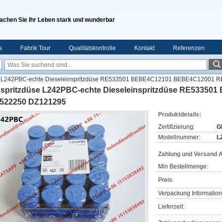
achen Sie Ihr Leben stark und wunderbar
s
Fabrik Tour
Qualitätskontrolle
Kontakt
Referenzen
se L242PBC-echte Dieseleinspritzdüse RE533501 BEBE4C12101 BEBE4C12001 
nspritzdüse L242PBC-echte Dieseleinspritzdüse RE5335
522250 DZ121295
Produktdetails:
Zertifizierung:
G
Modellnummer:
L
Zahlung und Versand 
Min Bestellmenge:
Preis:
Verpackung Information
Lieferzeit: