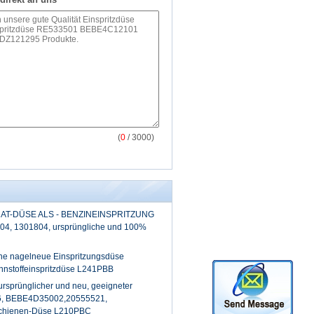
(
0
/ 3000)
 CAT-DÜSE ALS - BENZINEINSPRITZUNG
04, 1301804, ursprüngliche und 100%
he nagelneue Einspritzungsdüse
nstoffeinspritzdüse L241PBB
rsprünglicher und neu, geeigneter
96, BEBE4D35002,20555521,
hienen-Düse L210PBC