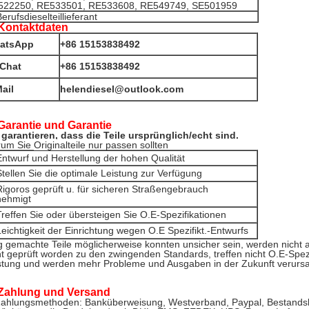
522250, RE533501, RE533608, RE549749, SE501959
erufsdieselteillieferant
Kontaktdaten
atsApp
+86 15153838492
Chat
+86 15153838492
ail
helendiesel@outlook.com
Garantie und Garantie
 garantieren, dass die Teile ursprünglich/echt sind.
rum Sie
Originalteile
nur passen sollten
Entwurf und Herstellung der hohen Qualität
Stellen Sie die optimale Leistung zur Verfügung
Rigoros geprüft u. für sicheren Straßengebrauch
nehmigt
Treffen Sie oder übersteigen Sie O.E-Spezifikationen
Leichtigkeit der Einrichtung wegen O.E Spezifikt.-Entwurfs
lig gemachte Teile möglicherweise konnten unsicher sein, werden nicht al
ht geprüft worden zu den zwingenden Standards, treffen nicht O.E-Spezi
stung und werden mehr Probleme und Ausgaben in der Zukunft verurs
Zahlung und Versand
ahlungsmethoden: Banküberweisung, Westverband, Paypal, Bestandska