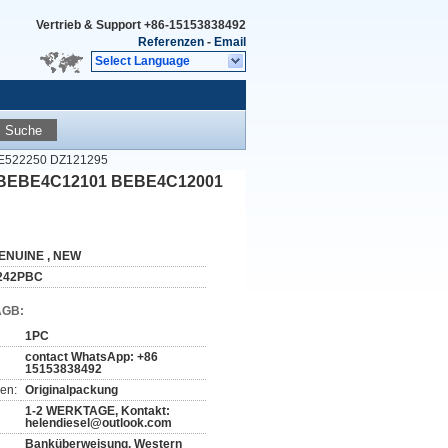
Vertrieb & Support
+86-15153838492
Referenzen
-
Email
Select Language
Suche
RE522250 DZ121295
01 BEBE4C12101 BEBE4C12001
ENUINE , NEW
242PBC
AGB:
1PC
contact WhatsApp: +86
15153838492
en:
Originalpackung
1-2 WERKTAGE, Kontakt:
helendiesel@outlook.com
Banküberweisung, Western