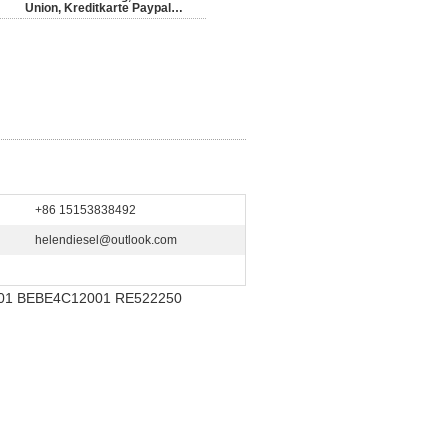
Union, Kreditkarte Paypal…
+86 15153838492
helendiesel@outlook.com
2101 BEBE4C12001 RE522250