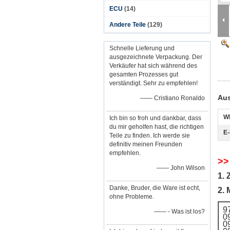
ECU
(14)
Andere Teile
(129)
Schnelle Lieferung und
ausgezeichnete Verpackung. Der
Verkäufer hat sich während des
gesamten Prozesses gut
verständigt. Sehr zu empfehlen!
Aus
—— Cristiano Ronaldo
W
Ich bin so froh und dankbar, dass
du mir geholfen hast, die richtigen
E-
Teile zu finden. Ich werde sie
definitiv meinen Freunden
empfehlen.
>>
—— John Wilson
1. 
Danke, Bruder, die Ware ist echt,
2. 
ohne Probleme.
9
—— - Was ist los?
0
0