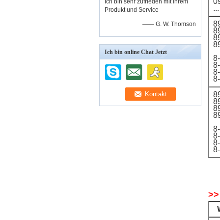
0
Ich bin sehr zufrieden mit Ihrem
...
Produkt und Service
8
—— G. W. Thomson
8
8
8
Ich bin online Chat Jetzt
8
8
8
8
8
8
8
8
8
8
8
8
>>
W