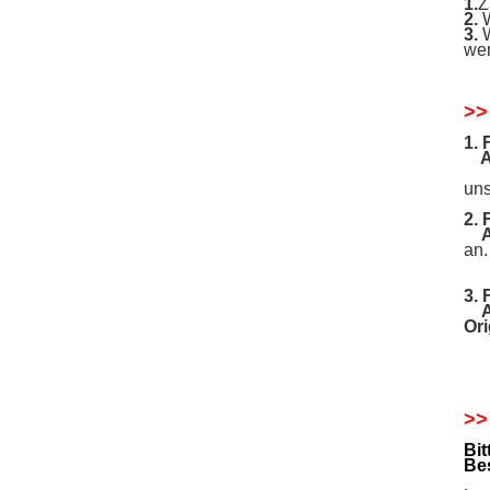
1.
Z
2.
W
3.
W
wen
>>
1.
A
Bit
uns
2.
an.
Wen
3.
Ori
Un
>>
Bit
Be