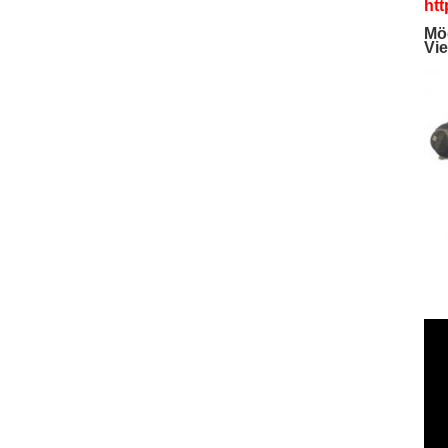
htt
Mög
Vie