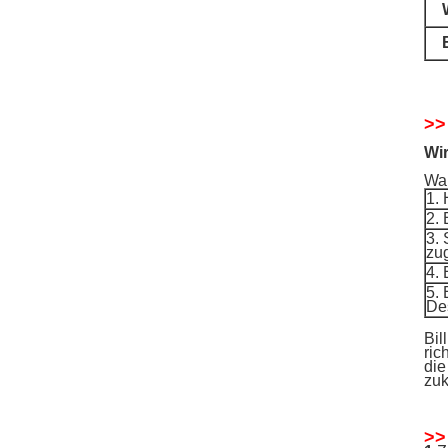
>>
Wir
War
1.
2. 
3. 
zu
4. 
5.
De
Bil
ric
die
zuk
>>