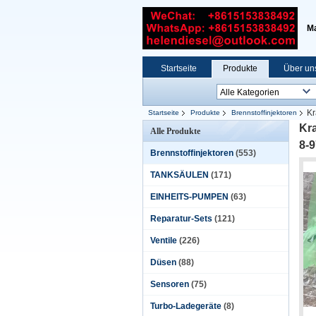
Ma
Startseite
Produkte
Über un
Kr
Startseite
Produkte
Brennstoffinjektoren
#,8-98106693-0
Kra
Alle Produkte
8-9
Brennstoffinjektoren
(553)
TANKSÄULEN
(171)
EINHEITS-PUMPEN
(63)
Reparatur-Sets
(121)
Ventile
(226)
Düsen
(88)
Sensoren
(75)
Turbo-Ladegeräte
(8)