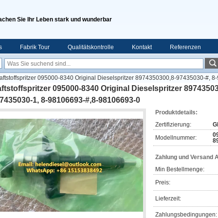
chen Sie Ihr Leben stark und wunderbar
s
Fabrik Tour
Qualitätskontrolle
Kontakt
Referenzen
aftstoffspritzer 095000-8340 Original Dieselspritzer 8974350300,8-97435030-#,
ftstoffspritzer 095000-8340 Original Dieselspritzer 8974350
7435030-1, 8-98106693-#,8-98106693-0
Produktdetails:
Zertifizierung:
G
0
Modellnummer:
8
Zahlung und Versand 
Min Bestellmenge:
Preis:
Lieferzeit:
Zahlungsbedingungen: