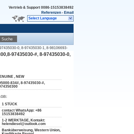
Vertrieb & Support
0086-15153838492
Referenzen
-
Email
Select Language
Suche
 8-97435030-0, 8-97435030-1, 8-98106693-
300,8-97435030-#, 8-97435030-0,
ENUINE , NEW
95000-834#, 8-97435030-#,
974350300
AGB:
1 STÜCK
contact WhatsApp: +86
15153838492
1-2 WERKTAGE, Kontakt:
helendiesel@outlook.com
Banküberweisung, Western Union,
Kreditkarte Paypal…