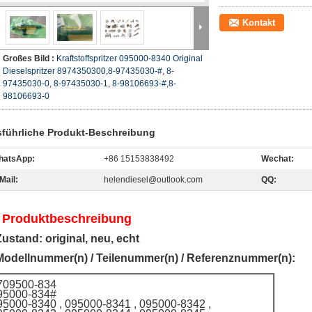
Kontakt
Großes Bild :
Kraftstoffspritzer 095000-8340 Original
Dieselspritzer 8974350300,8-97435030-#, 8-
97435030-0, 8-97435030-1, 8-98106693-#,8-
98106693-0
führliche Produkt-Beschreibung
hatsApp:
+86 15153838492
Wechat:
Mail:
helendiesel@outlook.com
QQ:
 Produktbeschreibung
Zustand: original, neu, echt
Modellnummer(n) / Teilenummer(n) / Referenznummer(n):
709500-834
95000-834#
95000-8340 , 095000-8341 , 095000-8342 ,