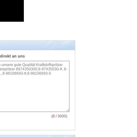
direkt an uns
(
0
/ 3000)