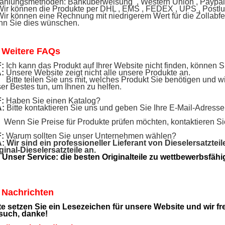
ahlungsmethoden: Banküberweisung , Western Union , Paypal
ir können die Produkte per DHL , EMS , FEDEX , UPS , Postluf
ir können eine Rechnung mit niedrigerem Wert für die Zollabfer
n Sie dies wünschen.
 Weitere FAQs
F:
Ich kann das Produkt auf Ihrer Website nicht finden, können S
:
Unsere Website zeigt nicht alle unsere Produkte an.
te teilen Sie uns mit, welches Produkt Sie benötigen und wi
er Bestes tun, um Ihnen zu helfen.
F:
Haben Sie einen Katalog?
A:
Bitte kontaktieren Sie uns und geben Sie Ihre E-Mail-Adress
n Sie Preise für Produkte prüfen möchten, kontaktieren Sie
F:
Warum sollten Sie unser Unternehmen wählen?
A:
Wir sind ein professioneller Lieferant von Dieselersatzte
ginal-Dieselersatzteile an.
ser Service: die besten Originalteile zu wettbewerbsfähi
 Nachrichten
te setzen Sie ein Lesezeichen für unsere Website und wir f
such, danke!