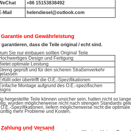
WeChat
+86 15153838492
E-Mail
helendiesel@outlook.com
 Garantie und Gewährleistung
 garantieren, dass die Teile original / echt sind.
um Sie nur einbauen sollten
Original
Teile
 Hochwertiges Design und Fertigung
Bietet optimale Leistung
Streng geprüft und für den sicheren Straßenverkehr
gelassen
Erfüllt oder übertrifft die O.E.-Spezifikationen
 Einfache Montage aufgrund des O.E.-spezifischen
signs
lig hergestellte Teile können unsicher sein, halten nicht so lan
htig, wurden möglicherweise nicht nach strengen Standards getes
 O.E.-Spezifikationen, liefern möglicherweise nicht die optimal
ünftig mehr Probleme und Kosten.
 Zahlung und Versand