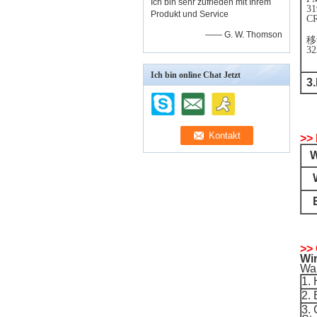
Ich bin sehr zufrieden mit Ihrem
31
Produkt und Service
CR
—— G. W. Thomson
移
32
Ich bin online Chat Jetzt
3.
>>
W
>>
Wir
War
1.
2. 
3. 