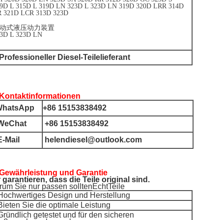
9D L 315D L 319D LN 323D L 323D LN 319D 320D LRR 314D
 321D LCR 313D 323D
动式液压动力装置
3D L 323D LN
Professioneller Diesel-Teilelieferant
 Kontaktinformationen
hatsApp
+86 15153838492
WeChat
+86 15153838492
E-Mail
helendiesel@outlook.com
 Gewährleistung und Garantie
 garantieren, dass die Teile original sind.
um Sie nur passen sollten
Echt
Teile
 Hochwertiges Design und Herstellung
Bieten Sie die optimale Leistung
Gründlich getestet und für den sicheren