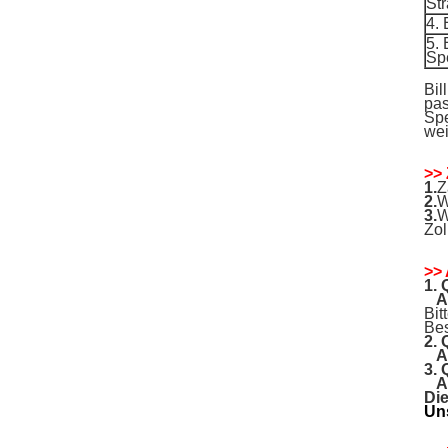
St
4. 
5.
Sp
Bil
pas
Spe
wei
>>
1.
Z
2.
W
3.
W
Zol
>>
1.
A
Bit
Bes
2.
A
3.
A
Die
Uns