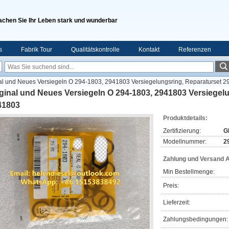
chen Sie Ihr Leben stark und wunderbar
s
Fabrik Tour
Qualitätskontrolle
Kontakt
Referenzen
al und Neues Versiegeln O 294-1803, 2941803 Versiegelungsring, Reparaturset 
ginal und Neues Versiegeln O 294-1803, 2941803 Versiegelu
41803
Produktdetails:
Zertifizierung:
G
Modellnummer:
2
Zahlung und Versand 
Min Bestellmenge:
Preis:
Lieferzeit:
Zahlungsbedingungen: