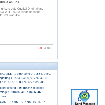
direkt an uns
(
0
/ 3000)
ues GASKET 1-15641046-0, 1156410460,
egelring 1-15641046-0, 97726943, 33-
1.111, 00 00 350 774, 40-70050-00
ektordichtung 8-98486346-0, echter
ersiegelt 8984863460 /98486346
chine
 CAT/191-5707, 1915707, 191 5707,