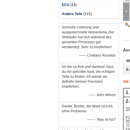
ECU
(14)
Andere Teile
(131)
Schnelle Lieferung und
ausgezeichnete Verpackung. Der
Verkäufer hat sich während des
gesamten Prozesses gut
verständigt. Sehr zu empfehlen!
Aus
—— Cristiano Ronaldo
W
Ich bin so froh und dankbar, dass
E-
du mir geholfen hast, die richtigen
Teile zu finden. Ich werde sie
>>
definitiv meinen Freunden
empfehlen.
1.
—— John Wilson
2.
Danke, Bruder, die Ware ist echt,
2
ohne Probleme.
F
—— - Was ist los?
挖
31
FM