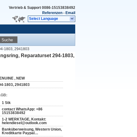
Vertrieb & Support
0086-15153838492
Referenzen
-
Email
Select Language
Suche
294-1803, 2941803
ngsring, Reparaturset 294-1803,
ENUINE , NEW
94-1803, 2941803
AGB:
1 Stk
contact WhatsApp: +86
15153838492
1-2 WERKTAGE, Kontakt:
helendiesel@outlook.com
Banküberweisung, Western Union,
Kreditkarte Paypal…