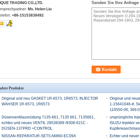
Senden Sie Ihre Anfrage 
IQUE TRADING CO.,LTD.
nsprechpartner:
Ms. Helen Liu
elefon:
+86-15153838492
dere Produkte
Original und neu GASKET 1R-6573, 1R6573, INJECTOR
Original und ne
WAHSER 1R-6573, 1R6573
1-15641046-#, Si
110550-00, 369.0
Düsenventilausrüstung 7135-661, 7135 661, 7135661,
ursprüngliche Inj
echtes und neues VENTIL 28538389 /9308-621C -
ISUZU-Injektor v
DÜSEN-137PRD +CONTROL
Kupferwaschmas
NISSAN-REPARATUR-SETS A6860-EC09A
Echter und neuer