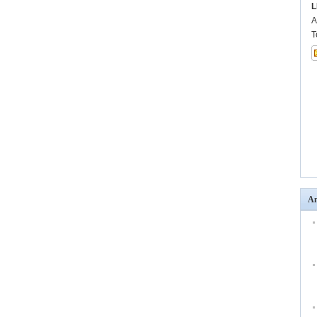
L
A
T
An