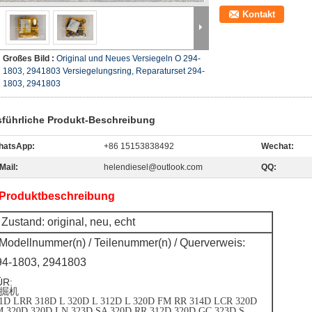
Kontakt
Großes Bild :
Original und Neues Versiegeln O 294-
1803, 2941803 Versiegelungsring, Reparaturset 294-
1803, 2941803
führliche Produkt-Beschreibung
hatsApp:
+86 15153838492
Wechat:
Mail:
helendiesel@outlook.com
QQ:
 Produktbeschreibung
Zustand: original, neu, echt
Modellnummer(n) / Teilenummer(n) / Querverweis:
94-1803, 2941803
ÜR:
掘机
1D LRR 318D L 320D L 312D L 320D FM RR 314D LCR 320D
 320D 320D LN 323D SA 320D RR 312D 320D GC 323D S