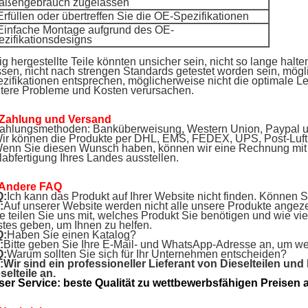
raßengebrauch zugelassen
Erfüllen oder übertreffen Sie die OE-Spezifikationen
 Einfache Montage aufgrund des OE-
ezifikationsdesigns
lig hergestellte Teile könnten unsicher sein, nicht so lange halte
sen, nicht nach strengen Standards getestet worden sein, mögl
zifikationen entsprechen, möglicherweise nicht die optimale Le
tere Probleme und Kosten verursachen.
 Zahlung und Versand
ahlungsmethoden: Banküberweisung, Western Union, Paypal 
ir können die Produkte per DHL, EMS, FEDEX, UPS, Post-Luft
enn Sie diesen Wunsch haben, können wir eine Rechnung mit g
labfertigung Ihres Landes ausstellen.
 Andere FAQ
Q:
Ich kann das Produkt auf Ihrer Website nicht finden. Können S
:
Auf unserer Website werden nicht alle unsere Produkte angeze
te teilen Sie uns mit, welches Produkt Sie benötigen und wie v
tes geben, um Ihnen zu helfen.
Q:
Haben Sie einen Katalog?
:
Bitte geben Sie Ihre E-Mail- und WhatsApp-Adresse an, um wei
Q:
Warum sollten Sie sich für Ihr Unternehmen entscheiden?
:
Wir sind ein professioneller Lieferant von Dieselteilen und
selteile an.
er Service: beste Qualität zu wettbewerbsfähigen Preisen 