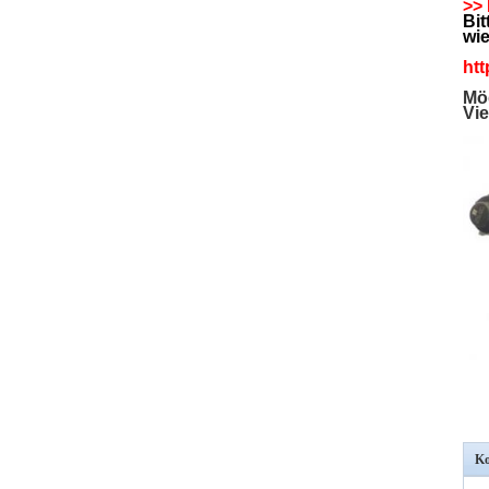
>>
Bit
wi
htt
Mög
Vie
Ko