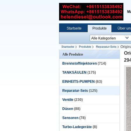
Ma
Startseite
Produkte
Über un
Origin
Startseite
Produkte
Reparatur-Sets
Ori
Alle Produkte
29
Brennstoffinjektoren
(714)
TANKSÄULEN
(175)
EINHEITS-PUMPEN
(63)
Reparatur-Sets
(125)
Ventile
(230)
Düsen
(88)
Sensoren
(78)
Turbo-Ladegeräte
(8)