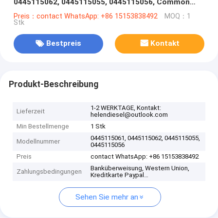
0445115062, 0445115055, 0445115056, Common
Rail Injector 6420701087, A6420701087,
Preis：contact WhatsApp: +86 15153838492
MOQ：1
Stk
68014079AA, 642 070 15 87
Bestpreis
Kontakt
Produkt-Beschreibung
1-2 WERKTAGE, Kontakt:
Lieferzeit
helendiesel@outlook.com
Min Bestellmenge
1 Stk
0445115061, 0445115062, 0445115055,
Modellnummer
0445115056
Preis
contact WhatsApp: +86 15153838492
Banküberweisung, Western Union,
Zahlungsbedingungen
Kreditkarte Paypal…
Sehen Sie mehr an