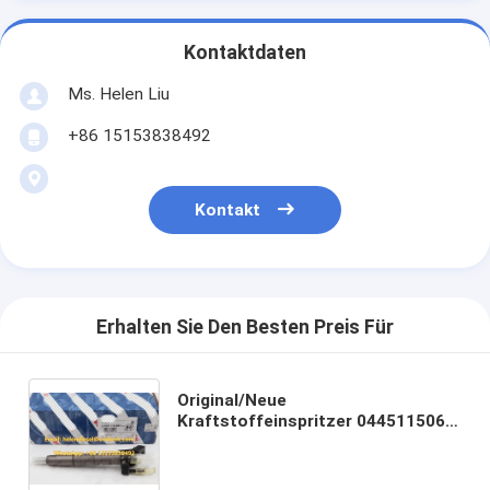
Kontaktdaten
Ms. Helen Liu
+86 15153838492
Kontakt
Erhalten Sie Den Besten Preis Für
Original/Neue
Kraftstoffeinspritzer 0445115061,
0445115062, 0445115055,
0445115056, Common Rail Injector
6420701087, A6420701087,