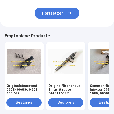
68014079AA, 642 070 15 87
Fortsetzen
Empfohlene Produkte
Originalsteuerventil
Original/Brandneue
Common-Rail-
0928400689, 0 928
Einspritzdüse
Injektor 09500
400 689,
0445116037,
1080, 095000-
1465ZS0071, 1 465
0445116068,
1081,095000-
ZS0
0445116069,
Original- und 
Bestpreis
Bestpreis
Bestprei
071,T410807,80298147,81.659,G2100-
0445116074,
Kraftstoffinjek
1111-61-
0986435429,
15300433-2,
A38,G2100111161A38
Common-Rail-
1153004332, 1