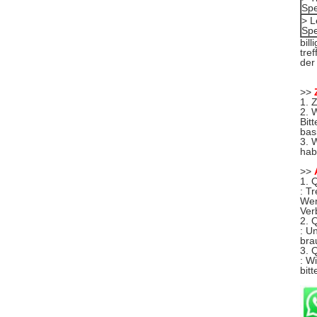
Spe
> L
Spe
bil
tre
der
>>
1. 
2. 
Bit
basi
3. 
hab
>>
1. 
: T
Wen
Ver
2. 
: U
bra
3. 
: W
bit