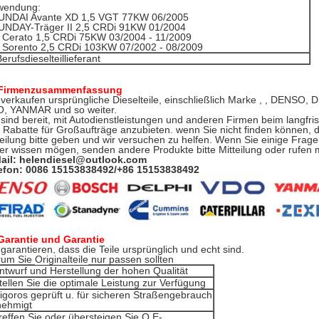
wendung:
UNDAI Avante XD 1,5 VGT 77KW 06/2005
NDAY-Träger II 2,5 CRDi 91KW 01/2004
 Cerato 1,5 CRDi 75KW 03/2004 - 11/2009
 Sorento 2,5 CRDi 103KW 07/2002 - 08/2009
erufsdieselteillieferant
Firmenzusammenfassung
 verkaufen ursprüngliche Dieselteile, einschließlich Marke , , DENS
, YANMAR und so weiter.
 sind bereit, mit Autodienstleistungen und anderen Firmen beim langf
 Rabatte für Großaufträge anzubieten. wenn Sie nicht finden können, d
teilung bitte geben und wir versuchen zu helfen. Wenn Sie einige Fra
er wissen mögen, senden andere Produkte bitte Mitteilung oder rufen 
ail: helendiesel@outlook.com
efon: 0086 15153838492/+86 15153838492
Garantie und Garantie
 garantieren, dass die Teile ursprünglich und echt sind.
rum Sie
Originalteile
nur passen sollten
ntwurf und Herstellung der hohen Qualität
tellen Sie die optimale Leistung zur Verfügung
igoros geprüft u. für sicheren Straßengebrauch
nehmigt
reffen Sie oder übersteigen Sie O.E-