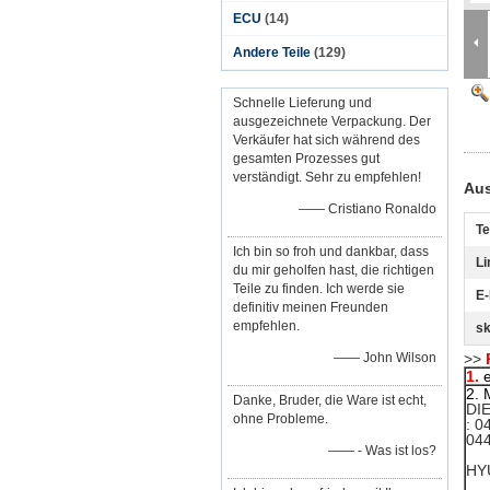
ECU
(14)
Andere Teile
(129)
Schnelle Lieferung und
ausgezeichnete Verpackung. Der
Verkäufer hat sich während des
gesamten Prozesses gut
verständigt. Sehr zu empfehlen!
Aus
—— Cristiano Ronaldo
T
Ich bin so froh und dankbar, dass
Li
du mir geholfen hast, die richtigen
Teile zu finden. Ich werde sie
E-
definitiv meinen Freunden
empfehlen.
sk
—— John Wilson
>>
1.
2. 
Danke, Bruder, die Ware ist echt,
DI
ohne Probleme.
: 0
044
—— - Was ist los?
HY