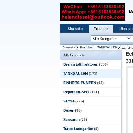
Ma
Startseite
Produkte
Über un
Echte 
Startseite
Produkte
TANKSÄULEN
Ec
Alle Produkte
33
Brennstoffinjektoren
(553)
TANKSÄULEN
(171)
EINHEITS-PUMPEN
(63)
Reparatur-Sets
(121)
Ventile
(226)
Düsen
(88)
Sensoren
(75)
Turbo-Ladegeräte
(8)