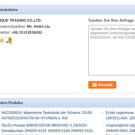
ntaktdaten
Senden Sie Ihre Anfrage 
IQUE TRADING CO.,LTD.
nsprechpartner:
Ms. Helen Liu
elefon:
+86-15153838492
dere Produkte
9422A060A / allgemeine Tanksäule der Schiene 33100-
Echte nagelneue
4A700/331004A700 für HYUNDAI u. KIA
166301LA0A, 166
ISUZU-Pumpe 8980915653/8-98091565-3, DENSO-
Ursprüngliche a
Dieselpumpe 294050-0105 294050-0100 294050-0101
294000-0901 294