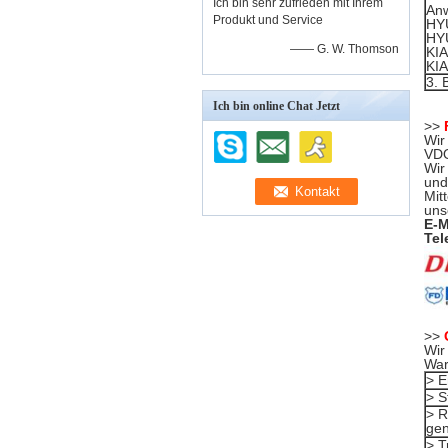
Ich bin sehr zufrieden mit Ihrem
An
Produkt und Service
HY
HYU
—— G. W. Thomson
KIA
KIA
3.
B
Ich bin online Chat Jetzt
>>
Wir
VDO
Wir
und
Mit
uns
E-M
Tel
>>
Wir
Wa
> E
> S
> R
ge
> T