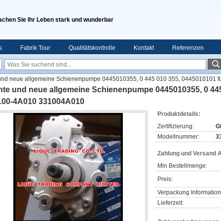
chen Sie Ihr Leben stark und wunderbar
s
Fabrik Tour
Qualitätskontrolle
Kontakt
Referenzen
und neue allgemeine Schienenpumpe 0445010355, 0 445 010 355, 0445010101 
hte und neue allgemeine Schienenpumpe 0445010355, 0 445
100-4A010 331004A010
Produktdetails:
Zertifizierung:
G
Modellnummer:
3
Zahlung und Versand 
Min Bestellmenge:
Preis:
Verpackung Information
Lieferzeit: