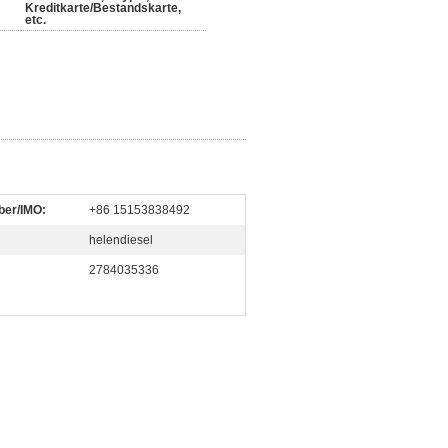
Kreditkarte/Bestandskarte,
etc.
ber/IMO:
+86 15153838492
helendiesel
2784035336