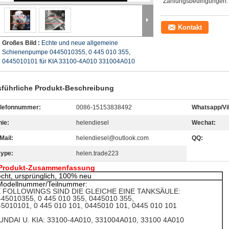
Zahlungsbedingungen:
Kontakt
Großes Bild :
Echte und neue allgemeine
Schienenpumpe 0445010355, 0 445 010 355,
0445010101 für KIA 33100-4A010 331004A010
führliche Produkt-Beschreibung
elefonnummer:
0086-15153838492
Whatsapp/Vi
nie:
helendiesel
Wechat:
Mail:
helendiesel@outlook.com
QQ:
ype:
helen.trade223
Produkt-Zusammenfassung
echt, ursprünglich, 100% neu
Modellnummer/Teilnummer:
E FOLLOWINGS SIND DIE GLEICHE EINE TANKSÄULE:
445010355, 0 445 010 355, 0445010 355,
5010101, 0 445 010 101, 0445010 101, 0445 010 101
UNDAI U. KIA: 33100-4A010, 331004A010, 33100 4A010