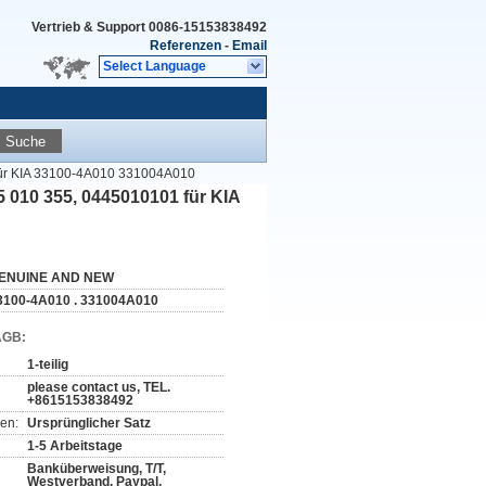
Vertrieb & Support
0086-15153838492
Referenzen
-
Email
Select Language
Suche
für KIA 33100-4A010 331004A010
 010 355, 0445010101 für KIA
ENUINE AND NEW
3100-4A010 . 331004A010
AGB:
1-teilig
please contact us, TEL.
+8615153838492
en:
Ursprünglicher Satz
1-5 Arbeitstage
Banküberweisung, T/T,
Westverband, Paypal,