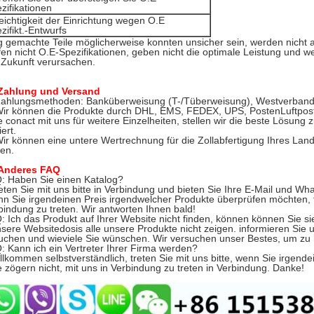
zifikationen
eichtigkeit der Einrichtung wegen O.E
zifikt.-Entwurfs
lig gemachte Teile möglicherweise konnten unsicher sein, werden nicht al
ffen nicht O.E-Spezifikationen, geben nicht die optimale Leistung un
 Zukunft verursachen.
Zahlung und Versand
Zahlungsmethoden: Banküberweisung (T-/Tüberweisung), Westverband, 
Wir können die Produkte durch DHL, EMS, FEDEX, UPS, PostenLuftpost
te conact mit uns für weitere Einzelheiten, stellen wir die beste Lösung 
ert.
Wir können eine untere Wertrechnung für die Zollabfertigung Ihres La
en.
Anderes FAQ
Q: Haben Sie einen Katalog?
reten Sie mit uns bitte in Verbindung und bieten Sie Ihre E-Mail und Wha
n Sie irgendeinen Preis irgendwelcher Produkte überprüfen möchten, fühl
bindung zu treten. Wir antworten Ihnen bald!
Q: Ich das Produkt auf Ihrer Website nicht finden, können können Sie si
nsere Websitedosis alle unsere Produkte nicht zeigen.
informieren Sie u
uchen und wieviele Sie wünschen. Wir versuchen unser Bestes, um zu 
Q: Kann ich ein Vertreter Ihrer Firma werden?
illkommen selbstverständlich, treten Sie mit uns bitte, wenn Sie irge
te zögern nicht, mit uns in Verbindung zu treten in Verbindung. Danke!