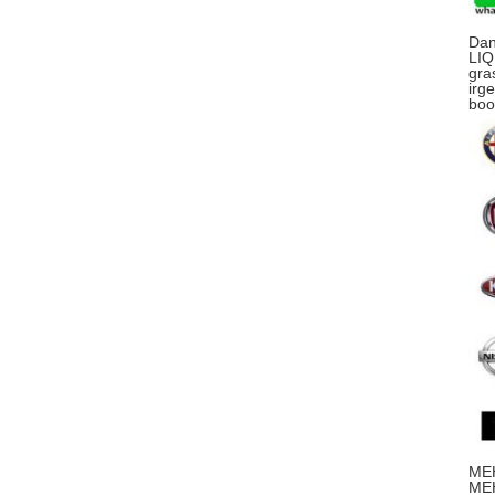
Dan
LIQ
gra
irg
boo
MEH
MEH